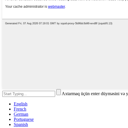
Axtarmaq üçün enter düyməsini və 
English
French
German
Portuguese
Spanish