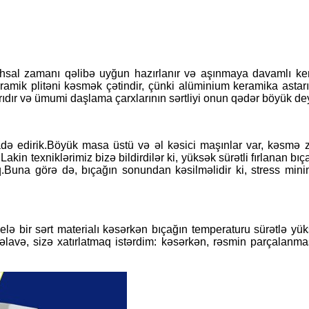
hsal zamanı qəlibə uyğun hazırlanır və aşınmaya davamlı keram
mik plitəni kəsmək çətindir, çünki alüminium keramika astarı
rıdır və ümumi daşlama çarxlarının sərtliyi onun qədər böyük de
adə edirik.Böyük masa üstü və əl kəsici maşınlar var, kəsmə 
kin texniklərimiz bizə bildirdilər ki, yüksək sürətli fırlanan 
.Buna görə də, bıçağın sonundan kəsilməlidir ki, stress min
elə bir sərt materialı kəsərkən bıçağın temperaturu sürətlə y
əlavə, sizə xatırlatmaq istərdim: kəsərkən, rəsmin parçalanm