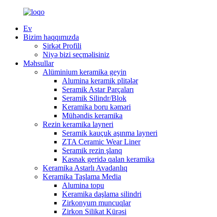
Ev
Bizim haqqımızda
Şirkət Profili
Niyə bizi seçməlisiniz
Məhsullar
Alüminium keramika geyin
Alumina keramik plitələr
Seramik Astar Parçaları
Seramik Silindr/Blok
Keramika boru kəməri
Mühəndis keramika
Rezin keramika layneri
Seramik kauçuk aşınma layneri
ZTA Ceramic Wear Liner
Seramik rezin şlanq
Kasnak geridə qalan keramika
Keramika Astarlı Avadanlıq
Keramika Taşlama Media
Alumina topu
Keramika daşlama silindri
Zirkonyum muncuqlar
Zirkon Silikat Kürəsi