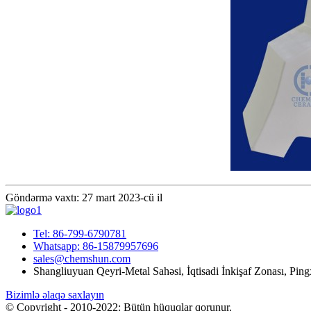
Göndərmə vaxtı: 27 mart 2023-cü il
Tel: 86-799-6790781
Whatsapp: 86-15879957696
sales@chemshun.com
Shangliuyuan Qeyri-Metal Sahəsi, İqtisadi İnkişaf Zonası, Ping
Bizimlə əlaqə saxlayın
© Copyright - 2010-2022: Bütün hüquqlar qorunur.