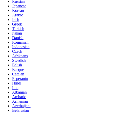
Russian
Japanese
Korean
Arabic
Irish
Greek
Turkish
Italian
Danish
Romanian
Indonesian
Czech
Afrikaans
Swedish
Polish
Basque
Catalan
Esperanto
Hindi
Lao
Albanian
Amharic
Armenian
Azerbaijani
Belarusian