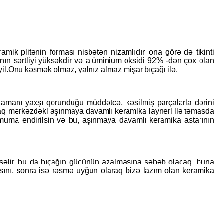
ik plitənin forması nisbətən nizamlıdır, ona görə də tikinti
nın sərtliyi yüksəkdir və alüminium oksidi 92% -dən çox olan
yil.Onu kəsmək olmaz, yalnız almaz mişar bıçağı ilə.
zamanı yaxşı qorunduğu müddətcə, kəsilmiş parçalarla dərini
bıçaq mərkəzdəki aşınmaya davamlı keramika layneri ilə təmasda
imuma endirilsin və bu, aşınmaya davamlı keramika astarının
üksəlir, bu da bıçağın gücünün azalmasına səbəb olacaq, buna
asını, sonra isə rəsmə uyğun olaraq bizə lazım olan keramika