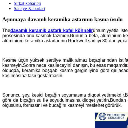
Şirkət xəbərləri
Sənaye Xəbərləri
Aşınmaya davamlı keramika astarının kəsmə üsulu
The
davamlı keramik astarlı kafel köhnəlir
ümumiyyətlə iste
prosesində onu kəsmək lazımdır.Bununla belə, alüminium kera
alüminium keramika astarlarının Rockwell sərtliyi 80-dən yuxa
Kəsmə üçün yüksək sərtliyə malik almaz bıçaqlarından istif
kəsməyin.Sonra necə kəsiləcəyini danışın, bu əsas məqamdır.La
olduqda, keramika boşqab kəsmə gərginliyinə görə qırılacaq
kəsilməsinə təsir göstərməsin.
Sonuncu şey, kəsici bıçağın soyumasına diqqət yetirməkdir.B
görə də bıçağın su ilə soyudulmasına diqqət yetirin.Bundan 
ölçüsünü, formasını və bucağını kəsməyi məsləhət görürük.